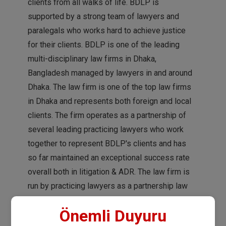
clients from all walks of life. BDLP is
supported by a strong team of lawyers and
paralegals who works hard to achieve justice
for their clients. BDLP is one of the leading
multi-disciplinary law firms in Dhaka,
Bangladesh managed by lawyers in and around
Dhaka. The law firm is one of the top law firms
in Dhaka and represents both foreign and local
clients. The firm operates as a partnership of
several leading practicing lawyers who work
together to represent BDLP's clients and has
so far maintained an exceptional success rate
overall both in litigation & ADR. The law firm is
run by practicing lawyers as a partnership law
firm.
Önemli Duyuru