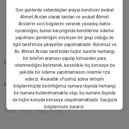
Son günlerde vatandaşları arayıp kendisini avukat
ÖNCEKI MAKALE
Ahmet Arslan olarak tanıtan ve avukat Ahmet
Arslan'ın sicil bilgilerini vererek yasadışı bahis
SONRAKI MAKALE
oynandığını, bunun karşılığında kendilerine ödeme
yapılması gerektiğini söyleyen bir grup olduğu ile
ilgili tarafımıza şikayetler yapılmaktadır. Büromuz ve
Av. Ahmet Arslan tarafından hiçbir suretle herhangi
bir telefon araması yapılıp kimseden para
SON MAKALELER
istenmediğini belirterek, kesinlikle hiç kimseye bu
şekilde bir ödeme yapılmamasını önemle rica
ederiz. Avukatlık ofisimiz adına iletişim
SOSYAL MEDYA
bilgilerimizde belirttiğimiz numara dışında herhangi
bir numara kullanılmamakta olup, bu numara dışında
da hiçbir konuda kimseye ulaşılmamaktadır. Saygıyla
bilgilerinize sunarız.
Kapat