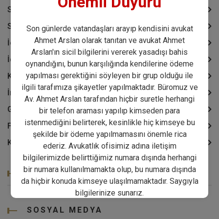
Önemli Duyuru
Sözleşmeler Hukuku
Sigorta Hukuku
Son günlerde vatandaşları arayıp kendisini avukat
Ahmet Arslan olarak tanıtan ve avukat Ahmet
İcra ve İflas Hukuku
Arslan'ın sicil bilgilerini vererek yasadışı bahis
İdare Hukuku
oynandığını, bunun karşılığında kendilerine ödeme
yapılması gerektiğini söyleyen bir grup olduğu ile
Kira Hukuku
ilgili tarafımıza şikayetler yapılmaktadır. Büromuz ve
İnsan Hakları Hukuku
Av. Ahmet Arslan tarafından hiçbir suretle herhangi
Göçmenlik ve Vatandaşlık Hukuku
bir telefon araması yapılıp kimseden para
istenmediğini belirterek, kesinlikle hiç kimseye bu
Fikri Sinai Haklar Hukuku
şekilde bir ödeme yapılmamasını önemle rica
Kıymetli Evrak Hukuku
ederiz. Avukatlık ofisimiz adına iletişim
bilgilerimizde belirttiğimiz numara dışında herhangi
bir numara kullanılmamakta olup, bu numara dışında
SON MAKALELER
da hiçbir konuda kimseye ulaşılmamaktadır. Saygıyla
bilgilerinize sunarız.
SOSYAL MEDYA