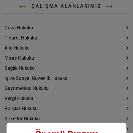
ÇALIŞMA ALANLARIMIZ
Ceza Hukuku
Ticaret Hukuku
Aile Hukuku
Miras Hukuku
Sağlık Hukuku
İş ve Sosyal Güvenlik Hukuku
Gayrimenkul Hukuku
Vergi Hukuku
Borçlar Hukuku
Şirketler Hukuku
Tüketici Hukuku