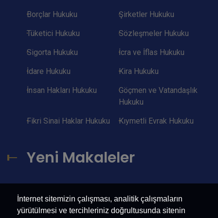
Borçlar Hukuku
Şirketler Hukuku
Tüketici Hukuku
Sözleşmeler Hukuku
Sigorta Hukuku
İcra ve İflas Hukuku
İdare Hukuku
Kira Hukuku
İnsan Hakları Hukuku
Göçmen ve Vatandaşlık
Hukuku
Fikri Sinai Haklar Hukuku
Kıymetli Evrak Hukuku
Yeni Makaleler
İnternet sitemizin çalışması, analitik çalışmaların
yürütülmesi ve tercihleriniz doğrultusunda sitenin