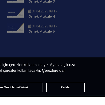
Örnek Makale 3
31.04.2023 09:17
Örnek Makale 4
31.04.2023 09:17
Örnek Makale 5
si için çerezler kullanmaktayız. Ayrıca açık rıza
 çerezler kullanılacaktır. Çerezlere dair
ez Tercihlerimi Yönet
Reddet