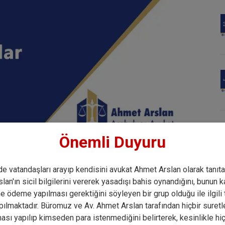
Önemli Duyuru
e vatandaşları arayıp kendisini avukat Ahmet Arslan olarak tanıt
an'ın sicil bilgilerini vererek yasadışı bahis oynandığını, bunun k
ne ödeme yapılması gerektiğini söyleyen bir grup olduğu ile ilgili 
y law firms in Dhaka, Bangladesh managed by
pılmaktadır. Büromuz ve Av. Ahmet Arslan tarafından hiçbir suretl
one of the top law firms in Dhaka and represents
ası yapılıp kimseden para istenmediğini belirterek, kesinlikle h