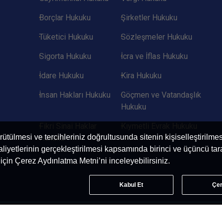
Borçlar Hukuku
Şirketler Hukuku
Tüketici Hukuku
Sözleşmeler Hukuku
Sigorta Hukuku
İcra ve İflas Hukuku
İdare Hukuku
Kira Hukuku
İnsan Hakları Hukuku
Göçmen ve Vatandaşlık
Hukuku
Fikri Sinai Haklar
Kıymetli Evrak Hukuku
ürütülmesi ve tercihleriniz doğrultusunda sitenin kişiselleştirilme
Hukuku
yetlerinin gerçekleştirilmesi kapsamında birinci ve üçüncü taraf
i için Çerez Aydınlatma Metni’ni inceleyebilirsiniz.
Kabul Et
Çer