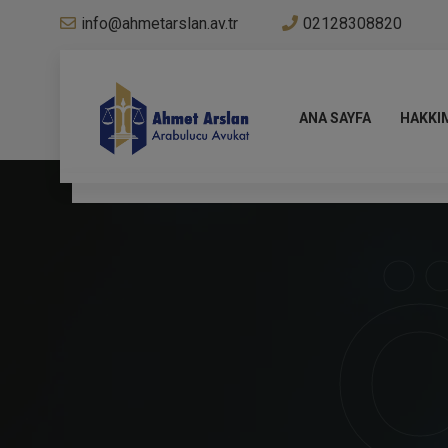
info@ahmetarslan.av.tr
02128308820
ANA SAYFA
HAKKI