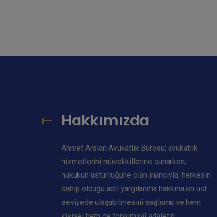
Hakkımızda
Ahmet Arslan Avukatlık Bürosu; avukatlık
hizmetlerini müvekkillerine sunarken,
hukukun üstünlüğüne olan inancıyla; herkesin
sahip olduğu adil yargılanma hakkına en üst
seviyede ulaşabilmesini sağlama ve hem
kişisel hem de toplumsal adaletin