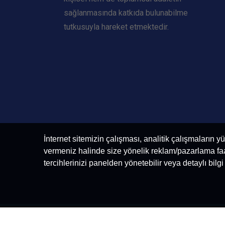
sağlanmasında katkıda bulunabilme
tutkusuyla hareket etmektedir.
İnternet sitemizin çalışması, analitik çalışmaların y
vermeniz halinde size yönelik reklam/pazarlama faali
tercihlerinizi panelden yönetebilir veya detaylı bilg