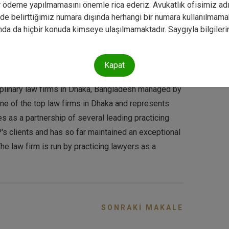
es as a partnership of several leading practicing
r ödeme yapılmamasını önemle rica ederiz. Avukatlık ofisimiz adı
zde belirttiğimiz numara dışında herhangi bir numara kullanılmama
s clients and has so far maintained an exceptional
da da hiçbir konuda kimseye ulaşılmamaktadır. Saygıyla bilgileri
The law firm is run by practicing lawyers as a
local and international companies, businesses, high
ally clients from all walks of life. BDLP is
Kapat
alegals who works hard to achieve justice for their
ciplinary law firms in Dhaka, Bangladesh managed by
one of the top law firms in Dhaka and represents
es as a partnership of several leading practicing
s clients and has so far maintained an exceptional
The law firm is run by practicing lawyers as a
SONRAKI MAKALE