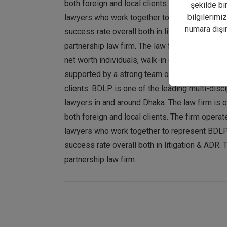
both foreign and local clients. The firm operat
şekilde bi
bilgilerimi
lawyers who work together to represent BDLP'
numara dışın
success rate overall both in litigation & ADR. 
partnership law firm. The law firm represents 
net worth individuals, walk-in clients and gener
supported by a strong team of lawyers and par
clients. BDLP is one of the leading multi-dis
lawyers in and around Dhaka. The law firm is 
both foreign and local clients. The firm operat
lawyers who work together to represent BDLP'
success rate overall both in litigation & ADR. 
partnership law firm.