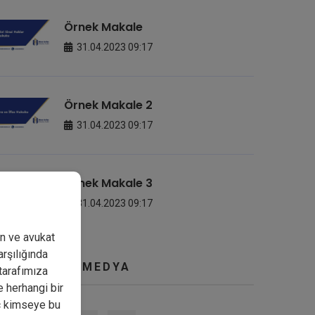
Örnek Makale
31.04.2023 09:17
Örnek Makale 2
31.04.2023 09:17
Örnek Makale 3
31.04.2023 09:17
an ve avukat
arşılığında
SOSYAL MEDYA
tarafımıza
e herhangi bir
iç kimseye bu