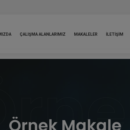
MIZDA
ÇALIŞMA ALANLARIMIZ
MAKALELER
İLETIŞIM
Örne
Örnek Makale