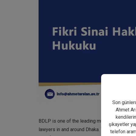
Son günlerd
Ahmet Arsl
kendileri
BDLP is one of the leading multi-disciplinar
şikayetler ya
lawyers in and around Dhaka. The law firm is 
telefon aram