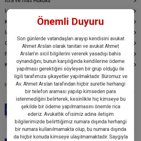
İcra ve İflas Hukuku
İdare Hukuku
Önemli Duyuru
Kira Hukuku
İnsan Hakları Hukuku
Son günlerde vatandaşları arayıp kendisini avukat
Göçmenlik ve Vatandaşlık Hukuku
Ahmet Arslan olarak tanıtan ve avukat Ahmet
Arslan'ın sicil bilgilerini vererek yasadışı bahis
Fikri Sinai Haklar Hukuku
oynandığını, bunun karşılığında kendilerine ödeme
Kıymetli Evrak Hukuku
yapılması gerektiğini söyleyen bir grup olduğu ile
ilgili tarafımıza şikayetler yapılmaktadır. Büromuz ve
Av. Ahmet Arslan tarafından hiçbir suretle herhangi
SON MAKALELER
bir telefon araması yapılıp kimseden para
istenmediğini belirterek, kesinlikle hiç kimseye bu
Örnek Makale
şekilde bir ödeme yapılmamasını önemle rica
ederiz. Avukatlık ofisimiz adına iletişim
31.04.2023 09:17
bilgilerimizde belirttiğimiz numara dışında herhangi
bir numara kullanılmamakta olup, bu numara dışında
da hiçbir konuda kimseye ulaşılmamaktadır. Saygıyla