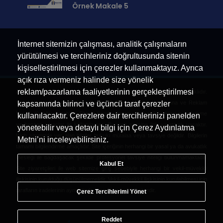
Örnek Makale 5
İnternet sitemizin çalışması, analitik çalışmaların
yürütülmesi ve tercihleriniz doğrultusunda sitenin
kişiselleştirilmesi için çerezler kullanmaktayız. Ayrıca
açık rıza vermeniz halinde size yönelik
reklam/pazarlama faaliyetlerinin gerçekleştirilmesi
Ahmet Arslan Arabulucu Avukat - © Copyright 2023 | Tüm Hakları Saklıdır.
Yasal Uyarı: Bu site Türkiye Barolar Birliği'nin Meslek Kurallarına ve Reklam
kapsamında birinci ve üçüncü taraf çerezler
Yasağı Kurallarına tabidir. Sitenin kendisi, logosu ve içeriği, reklam iş geliştirme
kullanılacaktır. Çerezlere dair tercihlerinizi panelden
ve benzeri amaçlar ile kullanılamaz. Bu web sitesine link yaratmak yasaktır.
yönetebilir veya detaylı bilgi için Çerez Aydınlatma
Web sitemizde yer alan bilgiler hukuki mütalaa veya tavsiye değildir. Bilgilerin
Metni’ni inceleyebilirsiniz.
tamamı bilgilendirme amaçlıdır. Site içeriğinin herhangi bir yasal ya da avukatlık
mesleği ile bağdaşacak şekilde profesyonel tavsiye niteliği bulunmamaktadır.
Kabul Et
Site ziyaretçileri ile web sitemize giriş sebebiyle herhangi bir vekil-müvekkil
ilişkisinin kurulduğu düşünülmemelidir. Vekil-müvekkil ilişkisinin kurulabilmesi için
tarafların iradelerinin aynı yönde uyuşması gerekmektedir.
Çerez Tercihlerimi Yönet
Reddet